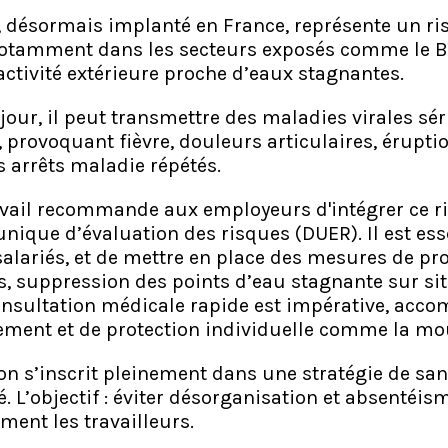
 désormais implanté en France, représente un ris
notamment dans les secteurs exposés comme le BTP
ctivité extérieure proche d’eaux stagnantes.
e jour, il peut transmettre des maladies virales sé
 provoquant fièvre, douleurs articulaires, érupti
 arrêts maladie répétés.
vail recommande aux employeurs d'intégrer ce r
ique d’évaluation des risques (DUER). Il est esse
 salariés, et de mettre en place des mesures de pr
s, suppression des points d’eau stagnante sur sit
nsultation médicale rapide est impérative, acc
ment et de protection individuelle comme la mo
on s’inscrit pleinement dans une stratégie de san
é. L’objectif : éviter désorganisation et absentéis
ment les travailleurs.