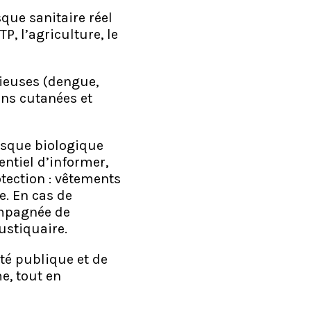
que sanitaire réel
, l’agriculture, le
rieuses (dengue,
ons cutanées et
isque biologique
ntiel d’informer,
otection : vêtements
e. En cas de
ompagnée de
ustiquaire.
té publique et de
me, tout en