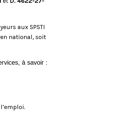
1
et
D. 4622-27-
oyeurs aux SPSTI
n national, soit
rvices, à savoir :
l’emploi.