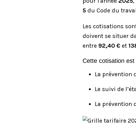
pour l'année
2025
,
5
du Code du travai
Les cotisations son
doivent se situer 
entre
92,40 €
et
13
Cette cotisation est
La prévention 
Le suivi de l’é
La prévention 