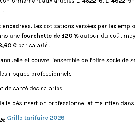
 conformément aux articles
L. 4622-6
,
L. 4622-9-
l.
t encadrées.
Les cotisations versées par les empl
dans une
fourchette de ±20 %
autour du coût moye
8,60 €
par salarié
.
 annuelle et couvre l’ensemble de l’offre socle de se
des risques professionnels
tat de santé des salariés
de la désinsertion professionnel et maintien dans 
Grille tarifaire 2026